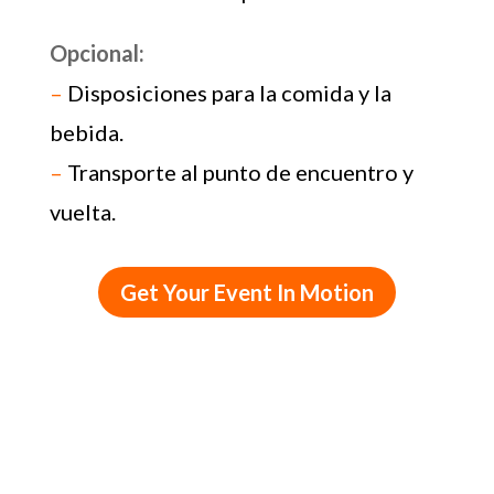
trabajando, fabricando zuecos y otros
artefactos.
–
Visitar a un fabricante de zuecos
(zapatos de madera).
–
Para grupos de más de 25 personas,
los clientes pueden necesitar un
asistente adicional para el evento.
Opcional:
–
Disposiciones para la comida y la
bebida.
–
Transporte al punto de encuentro y
vuelta.