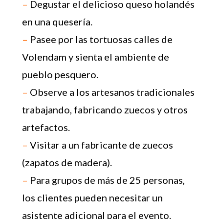
Detalles de la actividad
–
Vea los históricos molinos de viento
de Zaanse Schans.
–
Explore la tradicional casa de pesaje
de quesos de Edam.
–
Degustar el delicioso queso holandés
en una quesería.
–
Pasee por las tortuosas calles de
Volendam y sienta el ambiente de
pueblo pesquero.
–
Observe a los artesanos tradicionales