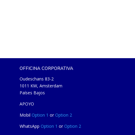
OFFICINA CORPORATIVA
Oudeschans 83-2
1011 KW, Amsterdam
Países Bajos
APOYO
Mobil
Option 1
or
Option 2
WhatsApp
Option 1
or
Option 2