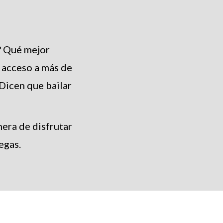
? Qué mejor
á acceso a más de
 Dicen que bailar
nera de disfrutar
egas.