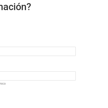
mación?
nico