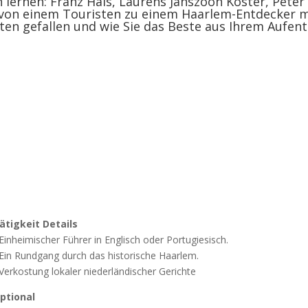
 lernen: Franz Hals, Laurens Janszoon Koster, Peter
 von einem Touristen zu einem Haarlem-Entdecker 
sten gefallen und wie Sie das Beste aus Ihrem Aufe
n
ätigkeit Details
Einheimischer Führer in Englisch oder Portugiesisch.
Ein Rundgang durch das historische Haarlem
.
Verkostung lokaler niederländischer Gerichte
ptional