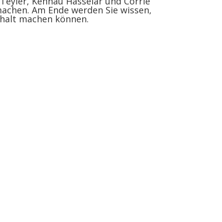
 Teyler, Kennau Hasselar und Corrie
machen. Am Ende werden Sie wissen,
nthalt machen können.