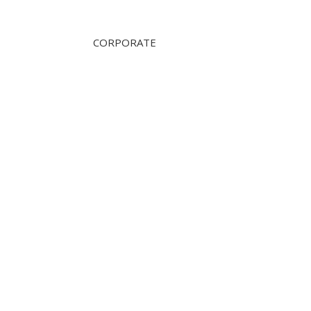
CORPORATE
ÜBER UNS
360 Tours Amsterdam
360 TOURS HAARLEM
360 Tours & Excursions
360 tours school Trips
360 BUSINESS TRIPS