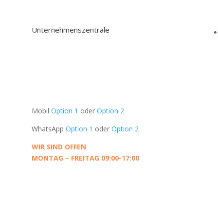
Unternehmenszentrale
Oudeschans 83-2
1011 KW, Amsterdam
Die Niederlande
UNTERSTÜTZUNG
Mobil
Option 1
oder
Option 2
WhatsApp
Option 1
oder
Option 2
WIR SIND OFFEN
MONTAG – FREITAG 09:00-17:00
KONTAKT