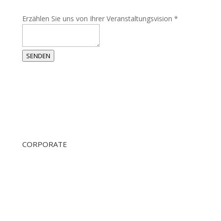
Erzählen Sie uns von Ihrer Veranstaltungsvision
*
SENDEN
CORPORATE
ÜBER UNS
360 Tours Amsterdam