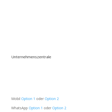
360 TOURS HAARLEM
360 Tours & Excursions
360 tours school Trips
360 BUSINESS TRIPS
Unternehmenszentrale
Oudeschans 83-2
1011 KW, Amsterdam
Die Niederlande
UNTERSTÜTZUNG
Mobil
Option 1
oder
Option 2
WhatsApp
Option 1
oder
Option 2