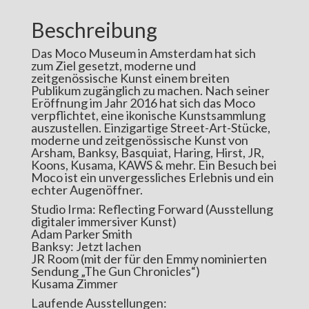
Beschreibung
Das Moco Museum in Amsterdam hat sich
zum Ziel gesetzt, moderne und
zeitgenössische Kunst einem breiten
Publikum zugänglich zu machen. Nach seiner
Eröffnung im Jahr 2016 hat sich das Moco
verpflichtet, eine ikonische Kunstsammlung
auszustellen. Einzigartige Street-Art-Stücke,
moderne und zeitgenössische Kunst von
Arsham, Banksy, Basquiat, Haring, Hirst, JR,
Koons, Kusama, KAWS & mehr. Ein Besuch bei
Moco ist ein unvergessliches Erlebnis und ein
echter Augenöffner.
Studio Irma: Reflecting Forward (Ausstellung
digitaler immersiver Kunst)
Adam Parker Smith
Banksy: Jetzt lachen
JR Room (mit der für den Emmy nominierten
Sendung „The Gun Chronicles“)
Kusama Zimmer
Laufende Ausstellungen: