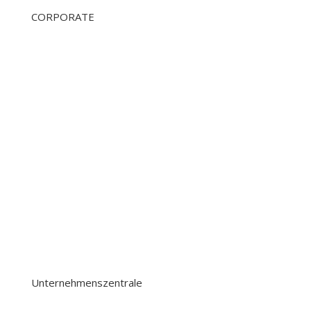
CORPORATE
ÜBER UNS
360 Tours Amsterdam
360 TOURS HAARLEM
360 Tours & Excursions
360 tours school Trips
360 BUSINESS TRIPS
Unternehmenszentrale