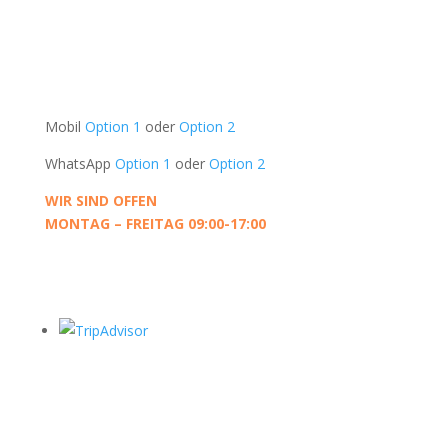
Oudeschans 83-2
1011 KW, Amsterdam
Die Niederlande
UNTERSTÜTZUNG
Mobil
Option 1
oder
Option 2
WhatsApp
Option 1
oder
Option 2
WIR SIND OFFEN
MONTAG – FREITAG 09:00-17:00
KONTAKT
Datenschutzrichtlinie