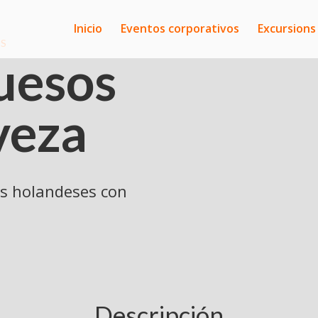
Inicio
Eventos corporativos
Excursions
AS
uesos
veza
s holandeses con
Descripción