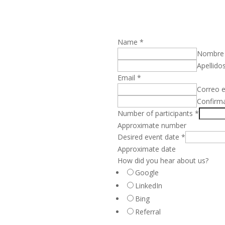
Name
*
Nombre
Apellido
Email
*
Correo e
Confirma
Number of participants
*
Approximate number
Desired event date
*
Approximate date
How did you hear about us?
Google
LinkedIn
Bing
Referral