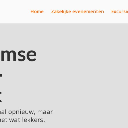
Home
Zakelijke evenementen
Excursi
amse
-
t
al opnieuw, maar
et wat lekkers.