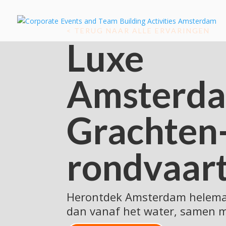
< TERUG NAAR ALLE ERVARINGEN
Luxe
Amsterd
Grachten
rondvaar
Herontdek
Amsterdam helema
dan vanaf het water, samen m