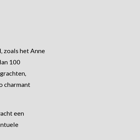
, zoals het Anne
dan 100
 grachten,
zo charmant
wacht een
entuele