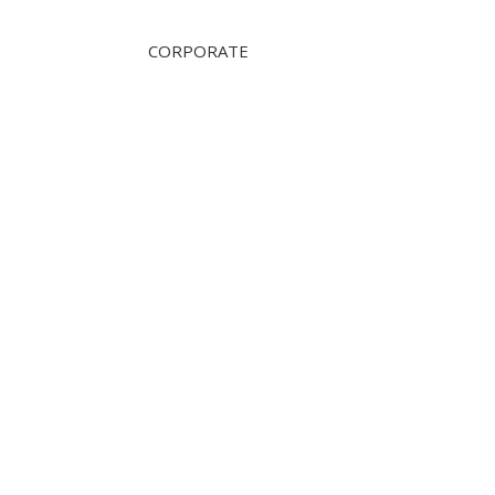
CORPORATE
OVER ONS
360 Tours Amsterdam
360 TOURS HAARLEM
360 Tours & Excursions
360 tours school Trips
360 BUSINESS TRIPS