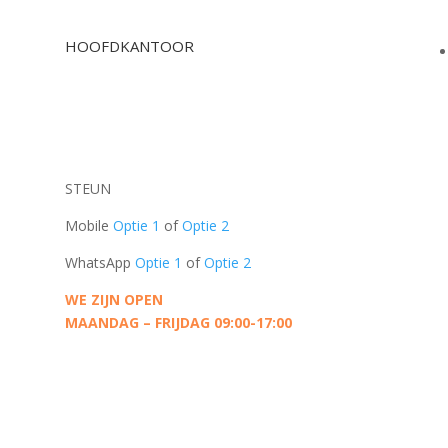
HOOFDKANTOOR
Oudeschans 83-2
1011 KW, Amsterdam
Nederland
STEUN
Mobile
Optie 1
of
Optie 2
WhatsApp
Optie 1
of
Optie 2
WE ZIJN OPEN
MAANDAG – FRIJDAG 09:00-17:00
CONTACTEER ONS