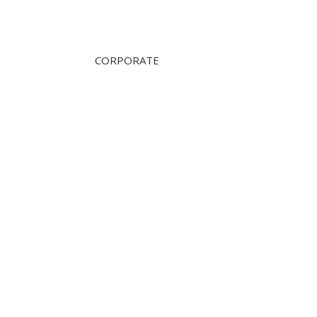
CORPORATE
OVER ONS
360 Tours Amsterdam
360 TOURS HAARLEM
360 Tours & Excursions
360 tours school Trips
360 BUSINESS TRIPS