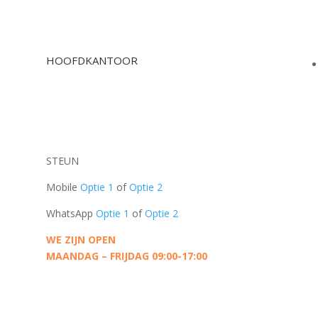
HOOFDKANTOOR
Oudeschans 83-2
1011 KW, Amsterdam
Nederland
STEUN
Mobile
Optie 1
of
Optie 2
WhatsApp
Optie 1
of
Optie 2
WE ZIJN OPEN
MAANDAG – FRIJDAG 09:00-17:00
CONTACTEER ONS