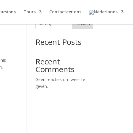
cursions
Tours
Contacteer ons
Zoeken
Recent Posts
Recent
This
Comments
m,
Geen reacties om weer te
geven.