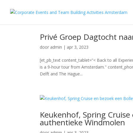
Privé Groep Dagtocht naa
door
admin
|
apr 3, 2023
[et_pb_text content_tablet=”< Back to all Experi
is a 9-hour tour from Amsterdam." content_phone
Delft and The Hague...
Keukenhof, Spring Cruise 
authentieke Windmolen
door
admin
|
apr 3, 2023