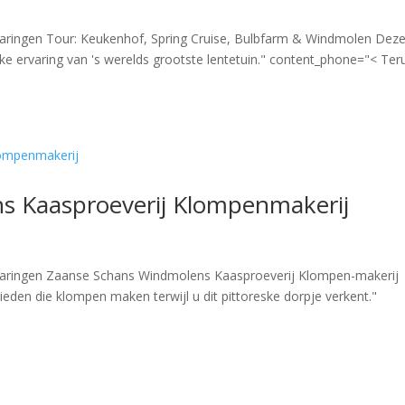
rvaringen Tour: Keukenhof, Spring Cruise, Bulbfarm & Windmolen Deze
jke ervaring van 's werelds grootste lentetuin." content_phone="< Ter
s Kaasproeverij Klompenmakerij
ervaringen Zaanse Schans Windmolens Kaasproeverij Klompen-makerij
den die klompen maken terwijl u dit pittoreske dorpje verkent."