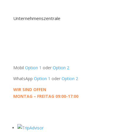
360 BUSINESS TRIPS
Unternehmenszentrale
Oudeschans 83-2
1011 KW, Amsterdam
Die Niederlande
UNTERSTÜTZUNG
Mobil
Option 1
oder
Option 2
WhatsApp
Option 1
oder
Option 2
WIR SIND OFFEN
MONTAG – FREITAG 09:00-17:00
KONTAKT