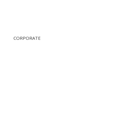
CORPORATE
ÜBER UNS
360 Tours Amsterdam
360 TOURS HAARLEM
360 Tours & Excursions
360 tours school Trips