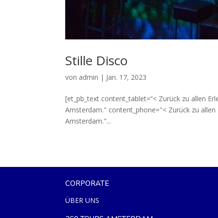
Stille Disco
von
admin
|
Jan. 17, 2023
[et_pb_text content_tablet=“< Zurück zu allen Erl
Amsterdam." content_phone="< Zurück zu allen Er
Amsterdam."...
CORPORATE
ÜBER UNS