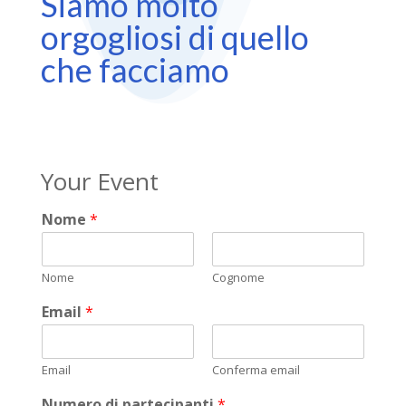
Siamo molto
orgogliosi di quello
che facciamo
Your Event
Nome
*
Nome
Cognome
Email
*
Email
Conferma email
Numero di partecipanti
*